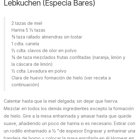
Lebkuchen (Especia Bares)
2 tazas de miel
Harina 5 ½ tazas
¾ taza rallado almendras sin tostar
1 cdta. canela
½ cdta. clavos de olor en polvo
¾ de taza mezclados frutas confitadas (naranja, limón y
la cáscara de limón)
½ cdta. Levadura en polvo
Clara de huevo formación de hielo (ver receta a
continuación)
Calentar hasta que la miel delgada; sin dejar que hierva.
Mezclar en todos los demás ingredientes excepto la formación
de hielo. Gire a la mesa enharinada y amasar hasta que quede
suave, añadiendo un poco de harina si es necesario. Estirar con
un rodillo enharinado a ½ "de espesor Engrasar y enharinar una
bandeja de horno y colocar la masa enrollada en él Hornear en